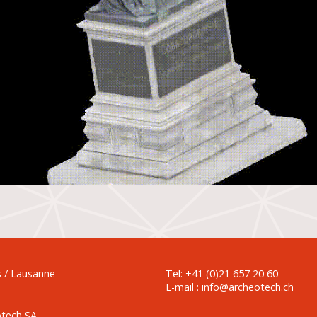
s / Lausanne
Tel: +41 (0)21 657 20 60
E-mail :
info@archeotech.ch
tech SA