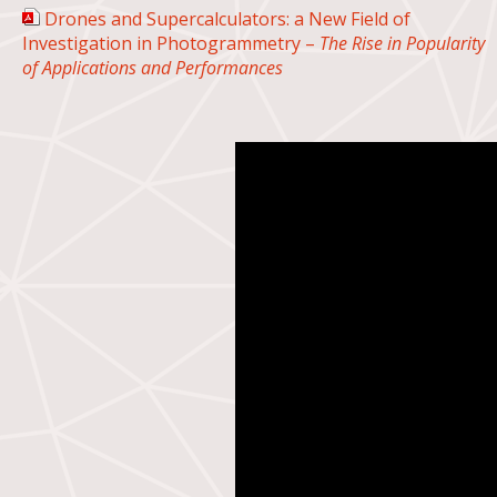
Drones and Supercalculators: a New Field of
Investigation in Photogrammetry –
The Rise in Popularity
of Applications and Performances