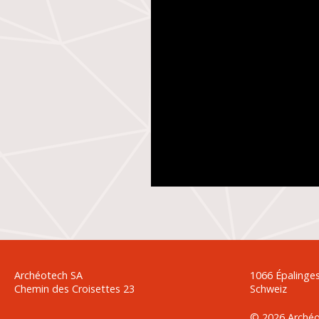
Archéotech SA
1066 Épalinge
Chemin des Croisettes 23
Schweiz
© 2026 Archéo